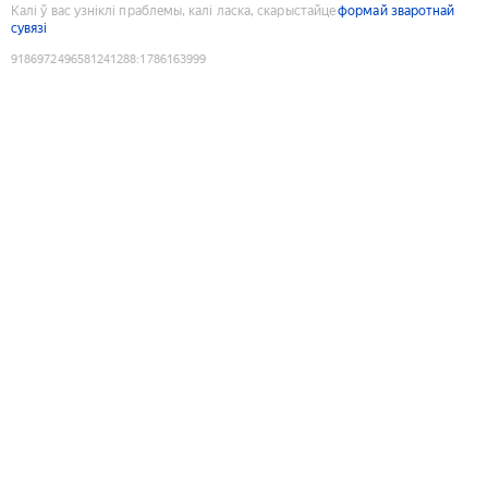
Калі ў вас узніклі праблемы, калі ласка, скарыстайце
формай зваротнай
сувязі
9186972496581241288
:
1786163999