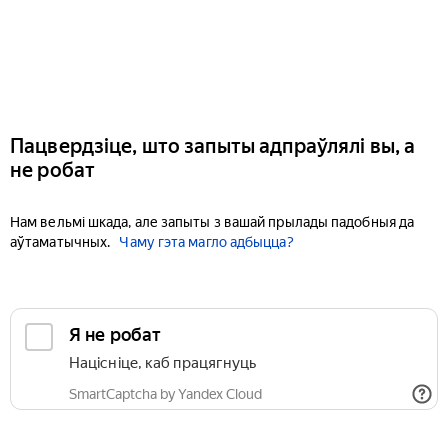
Пацвердзіце, што запыты адпраўлялі вы, а
не робат
Нам вельмі шкада, але запыты з вашай прылады падобныя да
аўтаматычных.
Чаму гэта магло адбыцца?
Я не робат
Націсніце, каб працягнуць
SmartCaptcha by Yandex Cloud