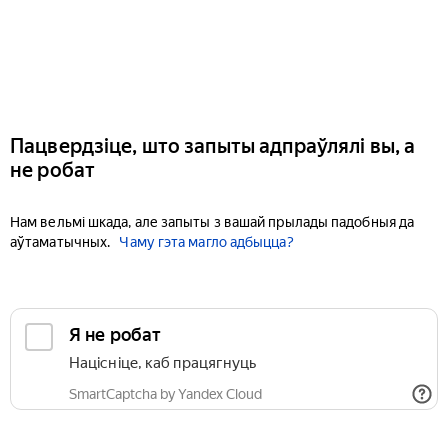
Пацвердзіце, што запыты адпраўлялі вы, а
не робат
Нам вельмі шкада, але запыты з вашай прылады падобныя да
аўтаматычных.
Чаму гэта магло адбыцца?
Я не робат
Націсніце, каб працягнуць
SmartCaptcha by Yandex Cloud