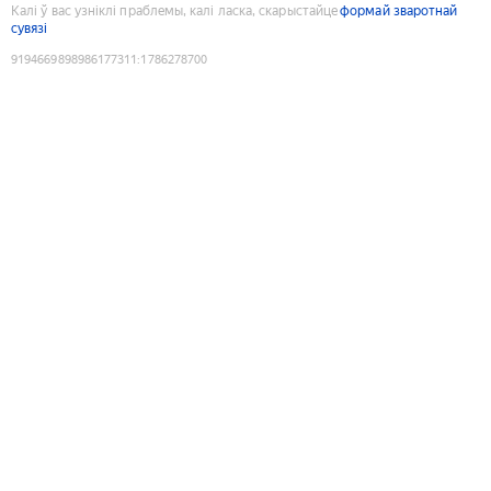
Калі ў вас узніклі праблемы, калі ласка, скарыстайце
формай зваротнай
сувязі
9194669898986177311
:
1786278700