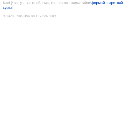
Калі ў вас узніклі праблемы, калі ласка, скарыстайце
формай зваротнай
сувязі
9174289590561949403
:
1785975009