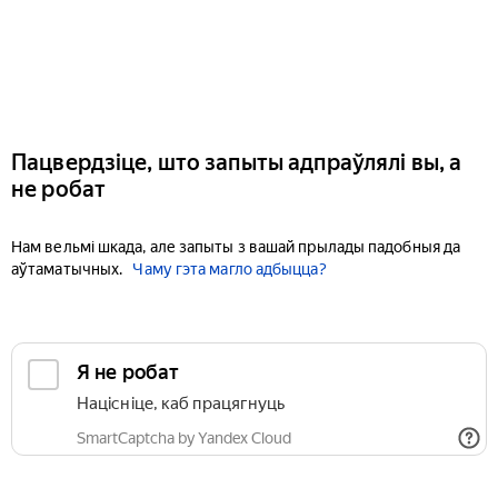
Пацвердзіце, што запыты адпраўлялі вы, а
не робат
Нам вельмі шкада, але запыты з вашай прылады падобныя да
аўтаматычных.
Чаму гэта магло адбыцца?
Я не робат
Націсніце, каб працягнуць
SmartCaptcha by Yandex Cloud