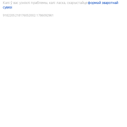
Калі ў вас узніклі праблемы, калі ласка, скарыстайце
формай зваротнай
сувязі
9182205218176052002
:
1786092961