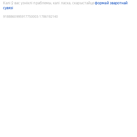
Калі ў вас узніклі праблемы, калі ласка, скарыстайце
формай зваротнай
сувязі
9188860995917750003
:
1786192140