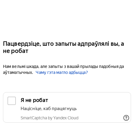
Пацвердзіце, што запыты адпраўлялі вы, а
не робат
Нам вельмі шкада, але запыты з вашай прылады падобныя да
аўтаматычных.
Чаму гэта магло адбыцца?
Я не робат
Націсніце, каб працягнуць
SmartCaptcha by Yandex Cloud