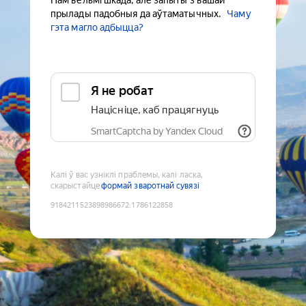
Нам вельмі шкада, але запыты з вашай
прылады падобныя да аўтаматычных.
Чаму
гэта магло адбыцца?
Я не робат
Націсніце, каб працягнуць
SmartCaptcha by Yandex Cloud
Калі ў вас узніклі праблемы, калі ласка,
скарыстайце
формай зваротнай сувязі
9184211523898986672
:
1786122858