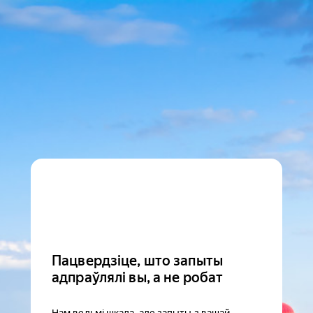
Пацвердзіце, што запыты
адпраўлялі вы, а не робат