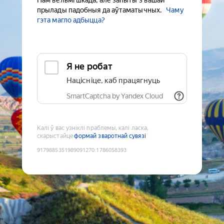
Нам вельмі шкада, але запыты з вашай
прылады падобныя да аўтаматычных.
Чаму
гэта магло адбыцца?
Я не робат
Націсніце, каб працягнуць
SmartCaptcha by Yandex Cloud
Калі ў вас узніклі праблемы, калі ласка,
скарыстайце
формай зваротнай сувязі
9179885351989091270
:
1786058393