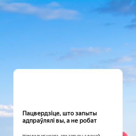
Пацвердзіце, што запыты
адпраўлялі вы, а не робат