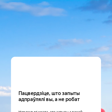
Пацвердзіце, што запыты
адпраўлялі вы, а не робат