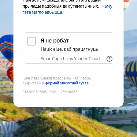
Нам вельмі шкада, але запыты з вашай
прылады падобныя да аўтаматычных.
Чаму
гэта магло адбыцца?
Я не робат
Націсніце, каб працягнуць
SmartCaptcha by Yandex Cloud
Калі ў вас узніклі праблемы, калі ласка,
скарыстайце
формай зваротнай сувязі
9182602803565199921
:
1786098886