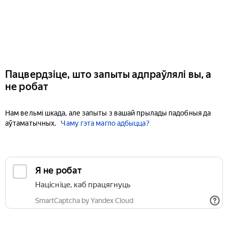
Пацвердзіце, што запыты адпраўлялі вы, а
не робат
Нам вельмі шкада, але запыты з вашай прылады падобныя да
аўтаматычных.
Чаму гэта магло адбыцца?
Я не робат
Націсніце, каб працягнуць
SmartCaptcha by Yandex Cloud