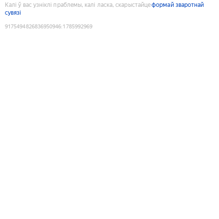
Калі ў вас узніклі праблемы, калі ласка, скарыстайце
формай зваротнай
сувязі
9175494826836950946
:
1785992969