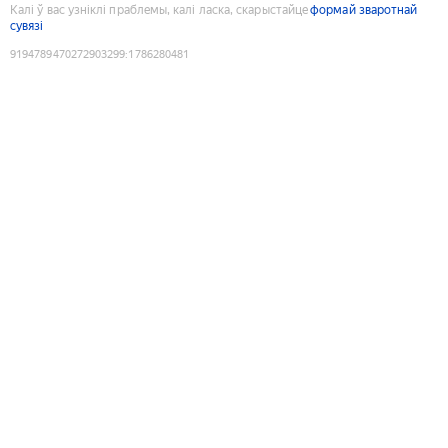
Калі ў вас узніклі праблемы, калі ласка, скарыстайце
формай зваротнай
сувязі
9194789470272903299
:
1786280481