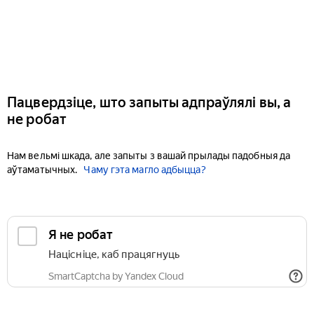
Пацвердзіце, што запыты адпраўлялі вы, а
не робат
Нам вельмі шкада, але запыты з вашай прылады падобныя да
аўтаматычных.
Чаму гэта магло адбыцца?
Я не робат
Націсніце, каб працягнуць
SmartCaptcha by Yandex Cloud