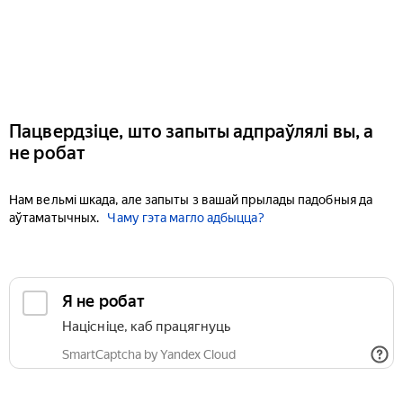
Пацвердзіце, што запыты адпраўлялі вы, а
не робат
Нам вельмі шкада, але запыты з вашай прылады падобныя да
аўтаматычных.
Чаму гэта магло адбыцца?
Я не робат
Націсніце, каб працягнуць
SmartCaptcha by Yandex Cloud