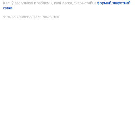
Калі ў вас узніклі праблемы, калі ласка, скарыстайце
формай зваротнай
сувязі
9194029730889530737
:
1786269160