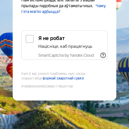
Нам вельмі шкада, але запыты з вашай
прылады падобныя да аўтаматычных.
Чаму
гэта магло адбыцца?
Я не робат
Націсніце, каб працягнуць
SmartCaptcha by Yandex Cloud
Калі ў вас узніклі праблемы, калі ласка,
скарыстайце
формай зваротнай сувязі
9189869504099529689
:
1786207168