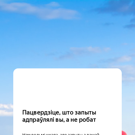
Пацвердзіце, што запыты
адпраўлялі вы, а не робат