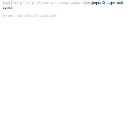
Калі ў вас узніклі праблемы, калі ласка, скарыстайце
формай зваротнай
сувязі
9198950078239392653
:
1786342479