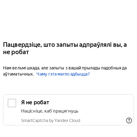
Пацвердзіце, што запыты адпраўлялі вы, а
не робат
Нам вельмі шкада, але запыты з вашай прылады падобныя да
аўтаматычных.
Чаму гэта магло адбыцца?
Я не робат
Націсніце, каб працягнуць
SmartCaptcha by Yandex Cloud