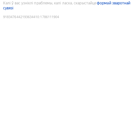
Калі ў вас узніклі праблемы, калі ласка, скарыстайце
формай зваротнай
сувязі
9183476442193634410
:
1786111904