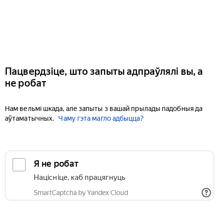
Пацвердзіце, што запыты адпраўлялі вы, а
не робат
Нам вельмі шкада, але запыты з вашай прылады падобныя да
аўтаматычных.
Чаму гэта магло адбыцца?
Я не робат
Націсніце, каб працягнуць
SmartCaptcha by Yandex Cloud