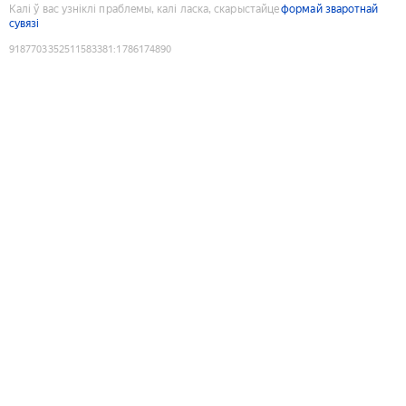
Калі ў вас узніклі праблемы, калі ласка, скарыстайце
формай зваротнай
сувязі
9187703352511583381
:
1786174890