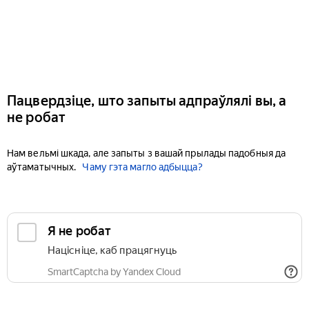
Пацвердзіце, што запыты адпраўлялі вы, а
не робат
Нам вельмі шкада, але запыты з вашай прылады падобныя да
аўтаматычных.
Чаму гэта магло адбыцца?
Я не робат
Націсніце, каб працягнуць
SmartCaptcha by Yandex Cloud