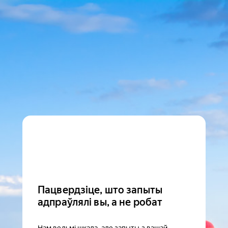
Пацвердзіце, што запыты
адпраўлялі вы, а не робат