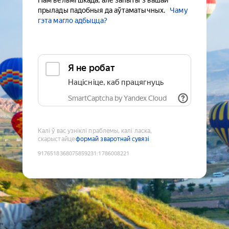
Нам вельмі шкада, але запыты з вашай
прылады падобныя да аўтаматычных.
Чаму
гэта магло адбыцца?
Я не робат
Націсніце, каб працягнуць
SmartCaptcha by Yandex Cloud
Калі ў вас узніклі праблемы, калі ласка,
скарыстайце
формай зваротнай сувязі
9176518368075859231
:
1786008221