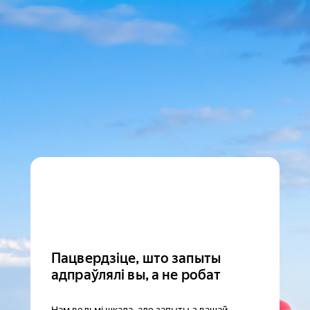
Пацвердзіце, што запыты
адпраўлялі вы, а не робат