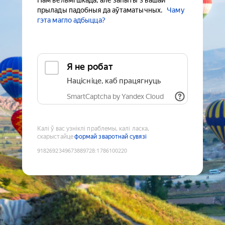
Нам вельмі шкада, але запыты з вашай
прылады падобныя да аўтаматычных.
Чаму
гэта магло адбыцца?
Я не робат
Націсніце, каб працягнуць
SmartCaptcha by Yandex Cloud
Калі ў вас узніклі праблемы, калі ласка,
скарыстайце
формай зваротнай сувязі
9182692349673889728
:
1786100220