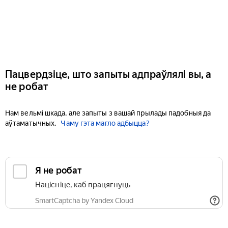
Пацвердзіце, што запыты адпраўлялі вы, а
не робат
Нам вельмі шкада, але запыты з вашай прылады падобныя да
аўтаматычных.
Чаму гэта магло адбыцца?
Я не робат
Націсніце, каб працягнуць
SmartCaptcha by Yandex Cloud