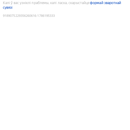
Калі ў вас узніклі праблемы, калі ласка, скарыстайце
формай зваротнай
сувязі
9189075229356260616
:
1786195333