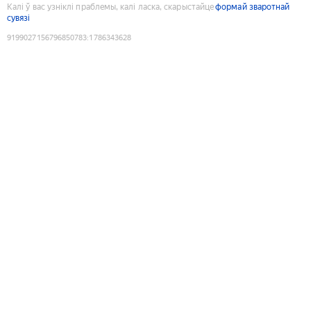
Калі ў вас узніклі праблемы, калі ласка, скарыстайце
формай зваротнай
сувязі
9199027156796850783
:
1786343628