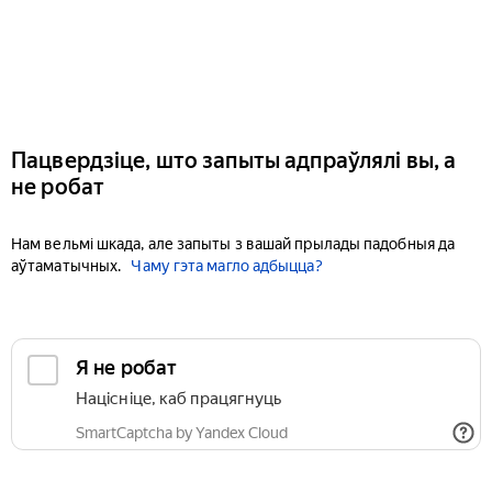
Пацвердзіце, што запыты адпраўлялі вы, а
не робат
Нам вельмі шкада, але запыты з вашай прылады падобныя да
аўтаматычных.
Чаму гэта магло адбыцца?
Я не робат
Націсніце, каб працягнуць
SmartCaptcha by Yandex Cloud