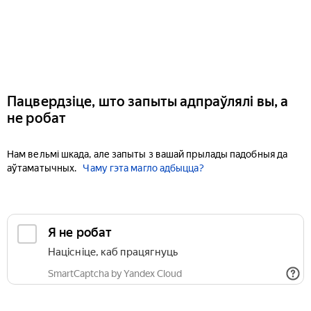
Пацвердзіце, што запыты адпраўлялі вы, а
не робат
Нам вельмі шкада, але запыты з вашай прылады падобныя да
аўтаматычных.
Чаму гэта магло адбыцца?
Я не робат
Націсніце, каб працягнуць
SmartCaptcha by Yandex Cloud