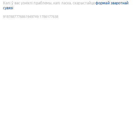
Калі ў вас узніклі праблемы, калі ласка, скарыстайце
формай зваротнай
сувязі
9187887776861949749
:
1786177638