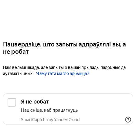
Пацвердзіце, што запыты адпраўлялі вы, а
не робат
Нам вельмі шкада, але запыты з вашай прылады падобныя да
аўтаматычных.
Чаму гэта магло адбыцца?
Я не робат
Націсніце, каб працягнуць
SmartCaptcha by Yandex Cloud