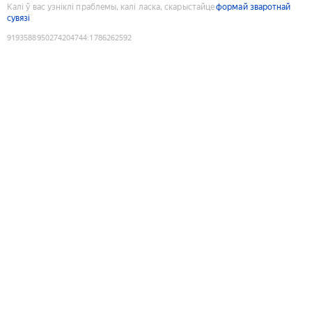
Калі ў вас узніклі праблемы, калі ласка, скарыстайце
формай зваротнай
сувязі
9193588950274204744
:
1786262592