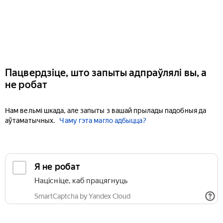
Пацвердзіце, што запыты адпраўлялі вы, а
не робат
Нам вельмі шкада, але запыты з вашай прылады падобныя да
аўтаматычных.
Чаму гэта магло адбыцца?
Я не робат
Націсніце, каб працягнуць
SmartCaptcha by Yandex Cloud