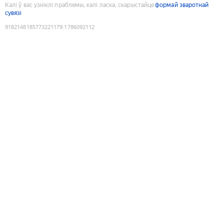
Калі ў вас узніклі праблемы, калі ласка, скарыстайце
формай зваротнай
сувязі
9182148185773221179
:
1786092112