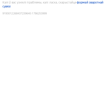
Калі ў вас узніклі праблемы, калі ласка, скарыстайце
формай зваротнай
сувязі
9193012268437239640
:
1786253999