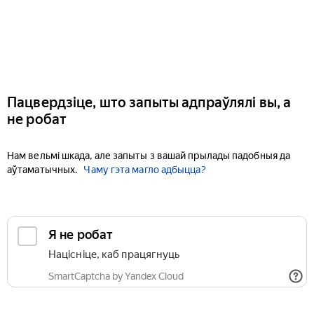
Пацвердзіце, што запыты адпраўлялі вы, а
не робат
Нам вельмі шкада, але запыты з вашай прылады падобныя да
аўтаматычных.
Чаму гэта магло адбыцца?
Я не робат
Націсніце, каб працягнуць
SmartCaptcha by Yandex Cloud