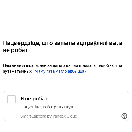
Пацвердзіце, што запыты адпраўлялі вы, а
не робат
Нам вельмі шкада, але запыты з вашай прылады падобныя да
аўтаматычных.
Чаму гэта магло адбыцца?
Я не робат
Націсніце, каб працягнуць
SmartCaptcha by Yandex Cloud