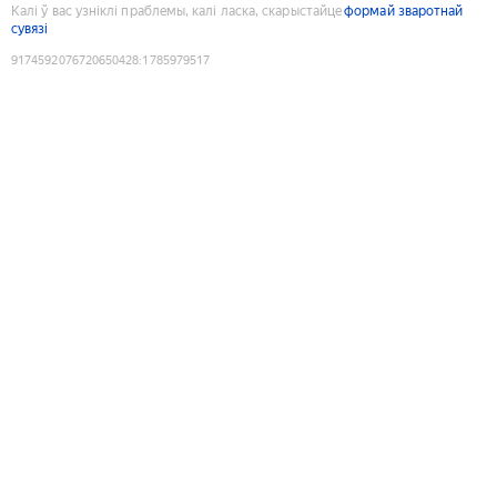
Калі ў вас узніклі праблемы, калі ласка, скарыстайце
формай зваротнай
сувязі
9174592076720650428
:
1785979517