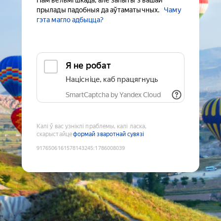
Нам вельмі шкада, але запыты з вашай
прылады падобныя да аўтаматычных.
Чаму
гэта магло адбыцца?
Я не робат
Націсніце, каб працягнуць
SmartCaptcha by Yandex Cloud
Калі ў вас узніклі праблемы, калі ласка,
скарыстайце
формай зваротнай сувязі
9176506161578143245
:
1786008039