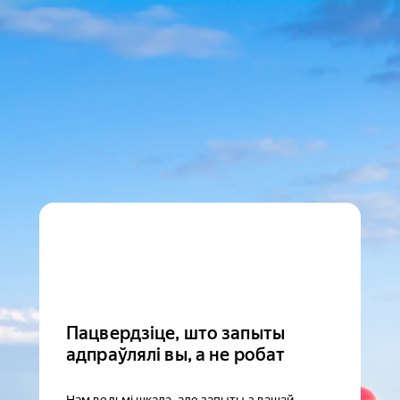
Пацвердзіце, што запыты
адпраўлялі вы, а не робат