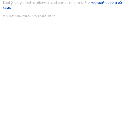
Калі ў вас узніклі праблемы, калі ласка, скарыстайце
формай зваротнай
сувязі
9197880968269839776
:
1786326548