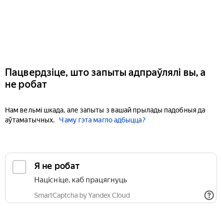
Пацвердзіце, што запыты адпраўлялі вы, а
не робат
Нам вельмі шкада, але запыты з вашай прылады падобныя да
аўтаматычных.
Чаму гэта магло адбыцца?
Я не робат
Націсніце, каб працягнуць
SmartCaptcha by Yandex Cloud