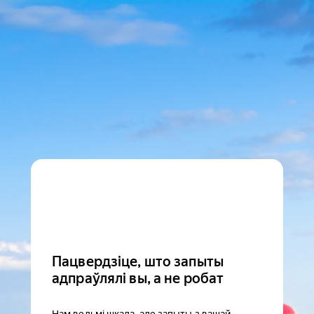
Пацвердзіце, што запыты
адпраўлялі вы, а не робат