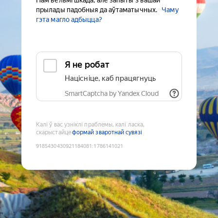
Нам вельмі шкада, але запыты з вашай
прылады падобныя да аўтаматычных.
Чаму
гэта магло адбыцца?
Я не робат
Націсніце, каб працягнуць
SmartCaptcha by Yandex Cloud
Калі ў вас узніклі праблемы, калі ласка,
скарыстайце
формай зваротнай сувязі
9185430430921184081
:
1786141021