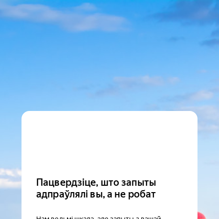
Пацвердзіце, што запыты
адпраўлялі вы, а не робат