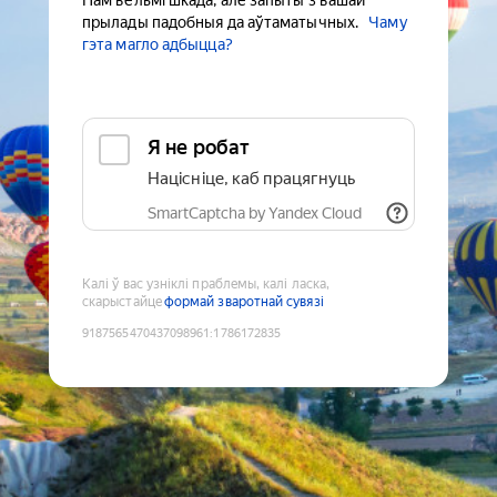
Нам вельмі шкада, але запыты з вашай
прылады падобныя да аўтаматычных.
Чаму
гэта магло адбыцца?
Я не робат
Націсніце, каб працягнуць
SmartCaptcha by Yandex Cloud
Калі ў вас узніклі праблемы, калі ласка,
скарыстайце
формай зваротнай сувязі
9187565470437098961
:
1786172835