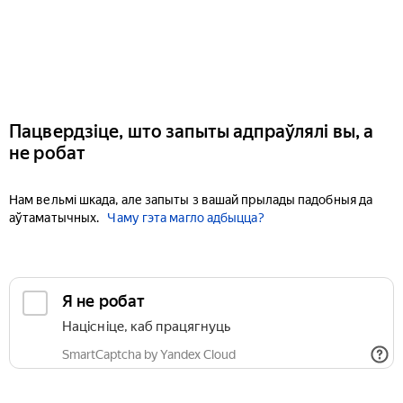
Пацвердзіце, што запыты адпраўлялі вы, а
не робат
Нам вельмі шкада, але запыты з вашай прылады падобныя да
аўтаматычных.
Чаму гэта магло адбыцца?
Я не робат
Націсніце, каб працягнуць
SmartCaptcha by Yandex Cloud