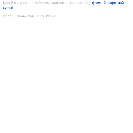
Калі ў вас узніклі праблемы, калі ласка, скарыстайце
формай зваротнай
сувязі
9189115116447896435
:
1786195927