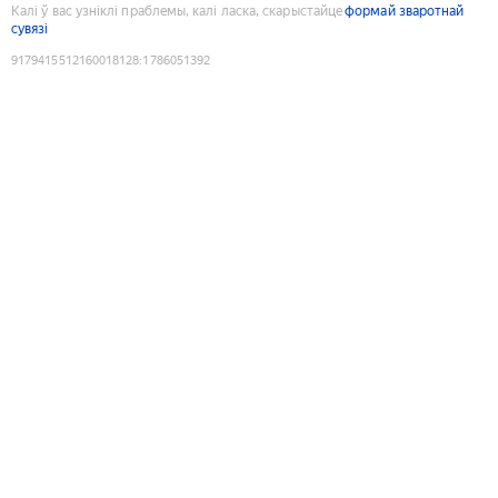
Калі ў вас узніклі праблемы, калі ласка, скарыстайце
формай зваротнай
сувязі
9179415512160018128
:
1786051392