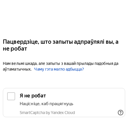
Пацвердзіце, што запыты адпраўлялі вы, а
не робат
Нам вельмі шкада, але запыты з вашай прылады падобныя да
аўтаматычных.
Чаму гэта магло адбыцца?
Я не робат
Націсніце, каб працягнуць
SmartCaptcha by Yandex Cloud