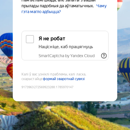
Нам вельмі шкада, але запыты з вашай
прылады падобныя да аўтаматычных.
Чаму
гэта магло адбыцца?
Я не робат
Націсніце, каб працягнуць
SmartCaptcha by Yandex Cloud
Калі ў вас узніклі праблемы, калі ласка,
скарыстайце
формай зваротнай сувязі
9173963272569923288
:
1785970147