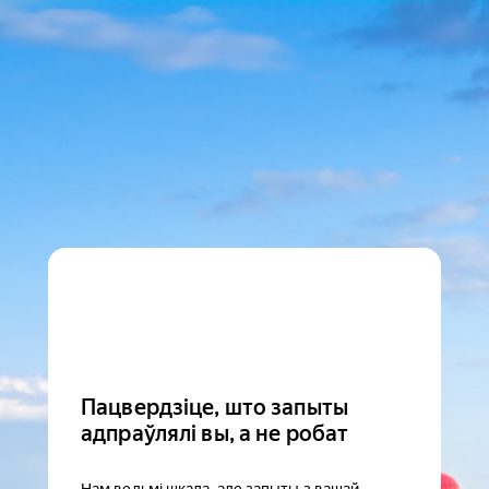
Пацвердзіце, што запыты
адпраўлялі вы, а не робат