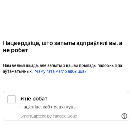
Пацвердзіце, што запыты адпраўлялі вы, а
не робат
Нам вельмі шкада, але запыты з вашай прылады падобныя да
аўтаматычных.
Чаму гэта магло адбыцца?
Я не робат
Націсніце, каб працягнуць
SmartCaptcha by Yandex Cloud