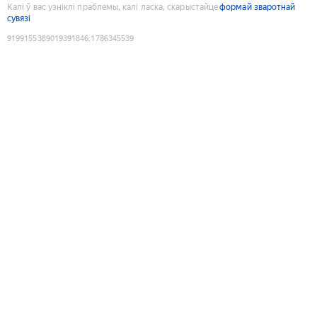
Калі ў вас узніклі праблемы, калі ласка, скарыстайце
формай зваротнай
сувязі
9199155389019391846
:
1786345539