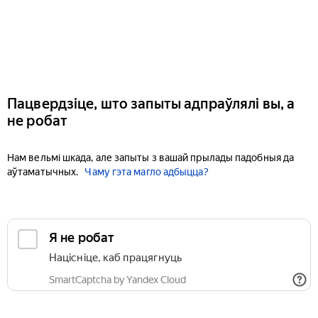
Пацвердзіце, што запыты адпраўлялі вы, а
не робат
Нам вельмі шкада, але запыты з вашай прылады падобныя да
аўтаматычных.
Чаму гэта магло адбыцца?
Я не робат
Націсніце, каб працягнуць
SmartCaptcha by Yandex Cloud