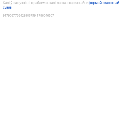
Калі ў вас узніклі праблемы, калі ласка, скарыстайце
формай зваротнай
сувязі
9179087736429908759
:
1786046507