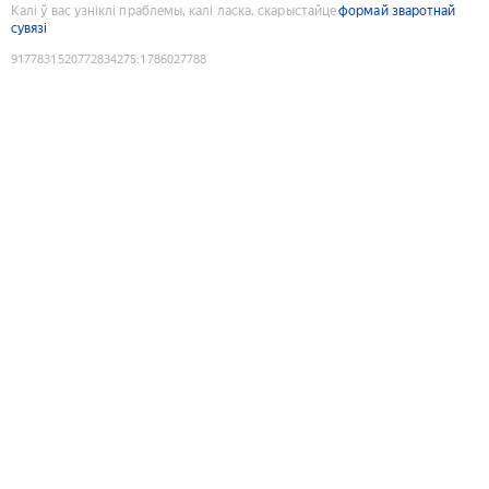
Калі ў вас узніклі праблемы, калі ласка, скарыстайце
формай зваротнай
сувязі
9177831520772834275
:
1786027788