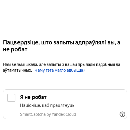
Пацвердзіце, што запыты адпраўлялі вы, а
не робат
Нам вельмі шкада, але запыты з вашай прылады падобныя да
аўтаматычных.
Чаму гэта магло адбыцца?
Я не робат
Націсніце, каб працягнуць
SmartCaptcha by Yandex Cloud