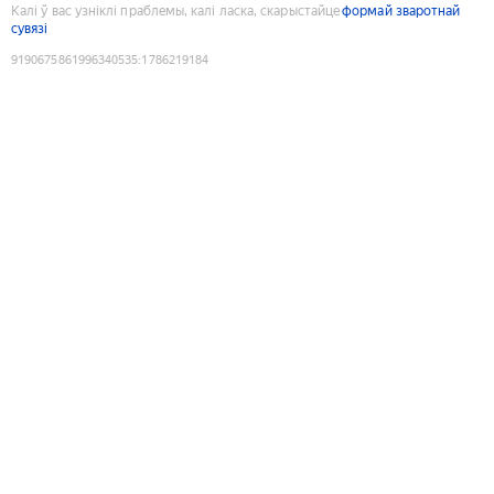
Калі ў вас узніклі праблемы, калі ласка, скарыстайце
формай зваротнай
сувязі
9190675861996340535
:
1786219184