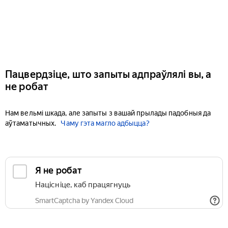
Пацвердзіце, што запыты адпраўлялі вы, а
не робат
Нам вельмі шкада, але запыты з вашай прылады падобныя да
аўтаматычных.
Чаму гэта магло адбыцца?
Я не робат
Націсніце, каб працягнуць
SmartCaptcha by Yandex Cloud