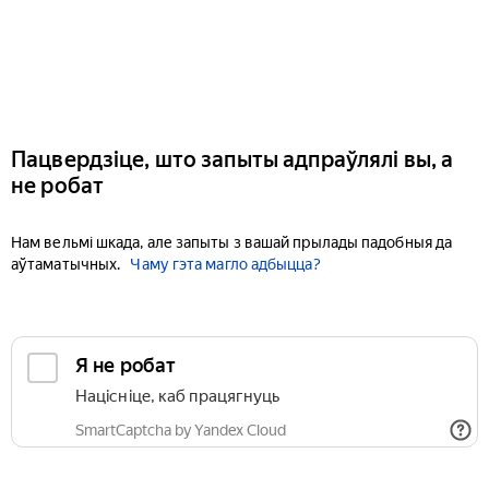
Пацвердзіце, што запыты адпраўлялі вы, а
не робат
Нам вельмі шкада, але запыты з вашай прылады падобныя да
аўтаматычных.
Чаму гэта магло адбыцца?
Я не робат
Націсніце, каб працягнуць
SmartCaptcha by Yandex Cloud