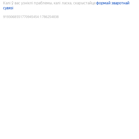
Калі ў вас узніклі праблемы, калі ласка, скарыстайце
формай зваротнай
сувязі
9193068551770945454
:
1786254838