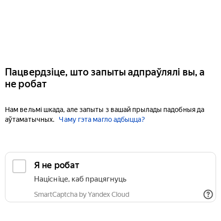
Пацвердзіце, што запыты адпраўлялі вы, а
не робат
Нам вельмі шкада, але запыты з вашай прылады падобныя да
аўтаматычных.
Чаму гэта магло адбыцца?
Я не робат
Націсніце, каб працягнуць
SmartCaptcha by Yandex Cloud