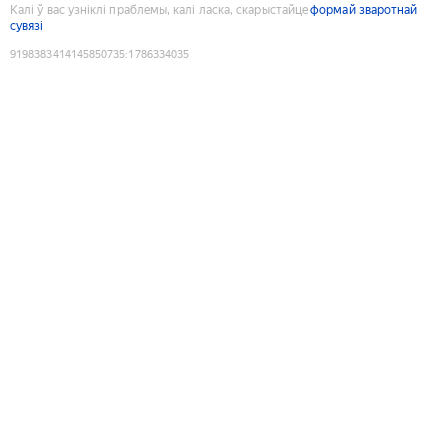
Калі ў вас узніклі праблемы, калі ласка, скарыстайце
формай зваротнай
сувязі
9198383414145850735
:
1786334035