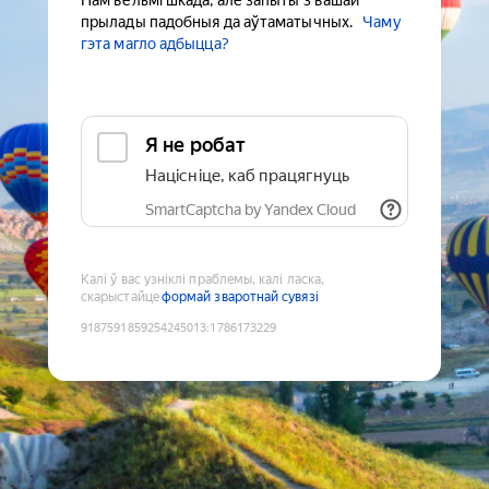
Нам вельмі шкада, але запыты з вашай
прылады падобныя да аўтаматычных.
Чаму
гэта магло адбыцца?
Я не робат
Націсніце, каб працягнуць
SmartCaptcha by Yandex Cloud
Калі ў вас узніклі праблемы, калі ласка,
скарыстайце
формай зваротнай сувязі
9187591859254245013
:
1786173229