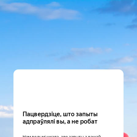
Пацвердзіце, што запыты
адпраўлялі вы, а не робат