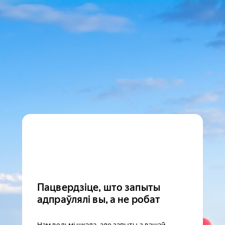
Пацвердзіце, што запыты
адпраўлялі вы, а не робат