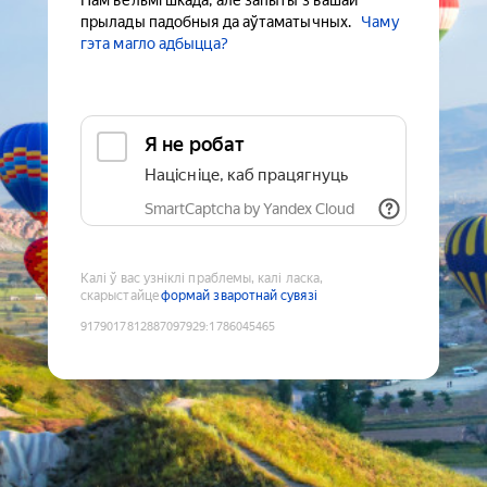
Нам вельмі шкада, але запыты з вашай
прылады падобныя да аўтаматычных.
Чаму
гэта магло адбыцца?
Я не робат
Націсніце, каб працягнуць
SmartCaptcha by Yandex Cloud
Калі ў вас узніклі праблемы, калі ласка,
скарыстайце
формай зваротнай сувязі
9179017812887097929
:
1786045465