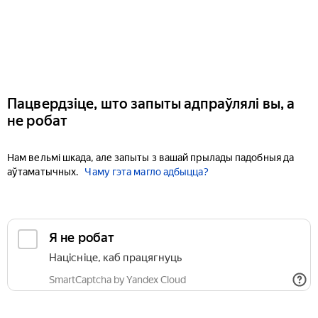
Пацвердзіце, што запыты адпраўлялі вы, а
не робат
Нам вельмі шкада, але запыты з вашай прылады падобныя да
аўтаматычных.
Чаму гэта магло адбыцца?
Я не робат
Націсніце, каб працягнуць
SmartCaptcha by Yandex Cloud