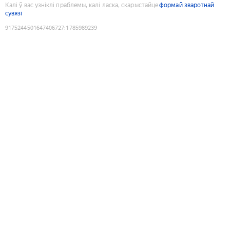
Калі ў вас узніклі праблемы, калі ласка, скарыстайце
формай зваротнай
сувязі
9175244501647406727
:
1785989239