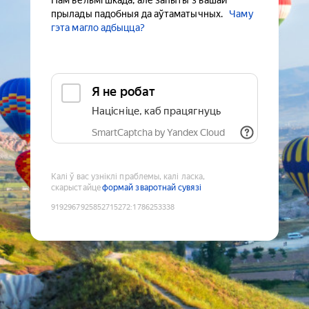
Нам вельмі шкада, але запыты з вашай
прылады падобныя да аўтаматычных.
Чаму
гэта магло адбыцца?
Я не робат
Націсніце, каб працягнуць
SmartCaptcha by Yandex Cloud
Калі ў вас узніклі праблемы, калі ласка,
скарыстайце
формай зваротнай сувязі
9192967925852715272
:
1786253338