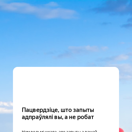
Пацвердзіце, што запыты
адпраўлялі вы, а не робат