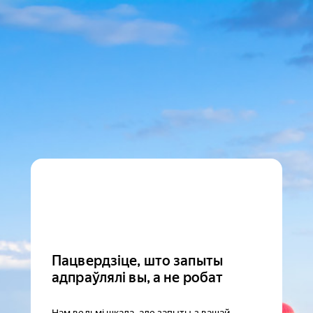
Пацвердзіце, што запыты
адпраўлялі вы, а не робат