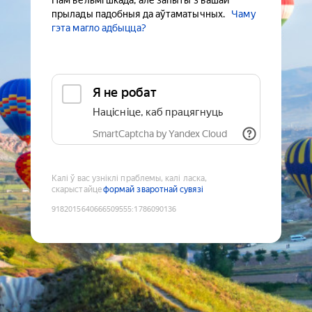
Нам вельмі шкада, але запыты з вашай
прылады падобныя да аўтаматычных.
Чаму
гэта магло адбыцца?
Я не робат
Націсніце, каб працягнуць
SmartCaptcha by Yandex Cloud
Калі ў вас узніклі праблемы, калі ласка,
скарыстайце
формай зваротнай сувязі
9182015640666509555
:
1786090136