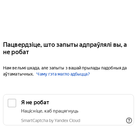
Пацвердзіце, што запыты адпраўлялі вы, а
не робат
Нам вельмі шкада, але запыты з вашай прылады падобныя да
аўтаматычных.
Чаму гэта магло адбыцца?
Я не робат
Націсніце, каб працягнуць
SmartCaptcha by Yandex Cloud