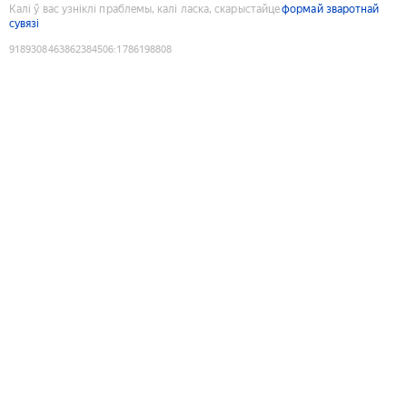
Калі ў вас узніклі праблемы, калі ласка, скарыстайце
формай зваротнай
сувязі
9189308463862384506
:
1786198808