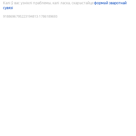
Калі ў вас узніклі праблемы, калі ласка, скарыстайце
формай зваротнай
сувязі
9188696795223194813
:
1786189693