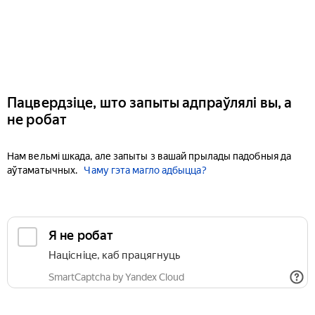
Пацвердзіце, што запыты адпраўлялі вы, а
не робат
Нам вельмі шкада, але запыты з вашай прылады падобныя да
аўтаматычных.
Чаму гэта магло адбыцца?
Я не робат
Націсніце, каб працягнуць
SmartCaptcha by Yandex Cloud