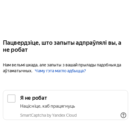
Пацвердзіце, што запыты адпраўлялі вы, а
не робат
Нам вельмі шкада, але запыты з вашай прылады падобныя да
аўтаматычных.
Чаму гэта магло адбыцца?
Я не робат
Націсніце, каб працягнуць
SmartCaptcha by Yandex Cloud