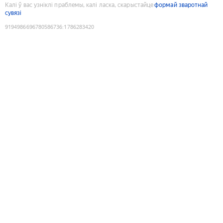
Калі ў вас узніклі праблемы, калі ласка, скарыстайце
формай зваротнай
сувязі
9194986696780586736
:
1786283420