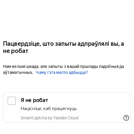
Пацвердзіце, што запыты адпраўлялі вы, а
не робат
Нам вельмі шкада, але запыты з вашай прылады падобныя да
аўтаматычных.
Чаму гэта магло адбыцца?
Я не робат
Націсніце, каб працягнуць
SmartCaptcha by Yandex Cloud