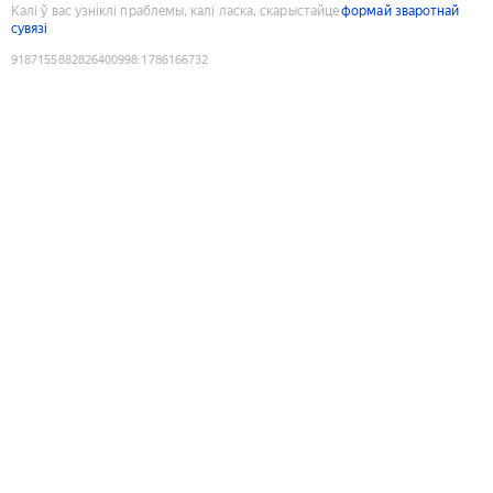
Калі ў вас узніклі праблемы, калі ласка, скарыстайце
формай зваротнай
сувязі
9187155882826400998
:
1786166732