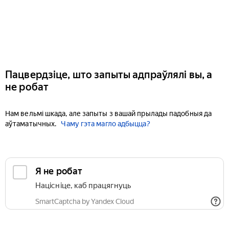
Пацвердзіце, што запыты адпраўлялі вы, а
не робат
Нам вельмі шкада, але запыты з вашай прылады падобныя да
аўтаматычных.
Чаму гэта магло адбыцца?
Я не робат
Націсніце, каб працягнуць
SmartCaptcha by Yandex Cloud