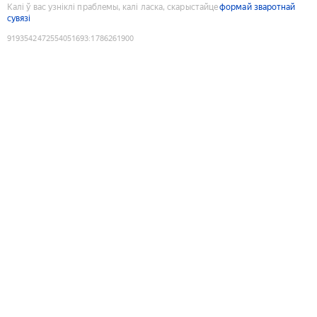
Калі ў вас узніклі праблемы, калі ласка, скарыстайце
формай зваротнай
сувязі
9193542472554051693
:
1786261900