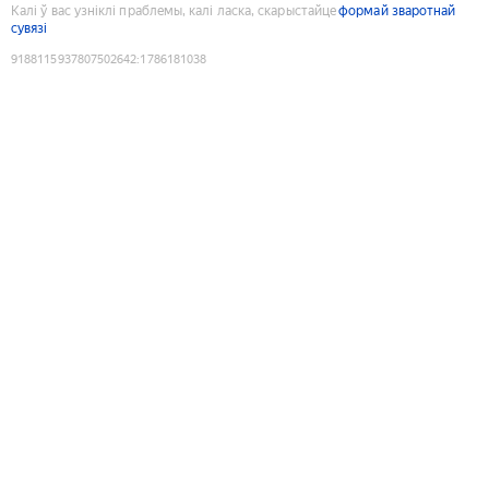
Калі ў вас узніклі праблемы, калі ласка, скарыстайце
формай зваротнай
сувязі
9188115937807502642
:
1786181038