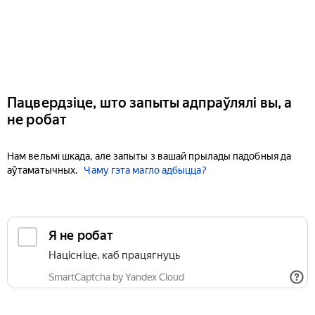
Пацвердзіце, што запыты адпраўлялі вы, а
не робат
Нам вельмі шкада, але запыты з вашай прылады падобныя да
аўтаматычных.
Чаму гэта магло адбыцца?
Я не робат
Націсніце, каб працягнуць
SmartCaptcha by Yandex Cloud