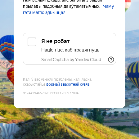
Нам вельмі шкада, але запыты з вашай
прылады падобныя да аўтаматычных.
Чаму
гэта магло адбыцца?
Я не робат
Націсніце, каб працягнуць
SmartCaptcha by Yandex Cloud
Калі ў вас узніклі праблемы, калі ласка,
скарыстайце
формай зваротнай сувязі
9174429465702071339
:
1785977094