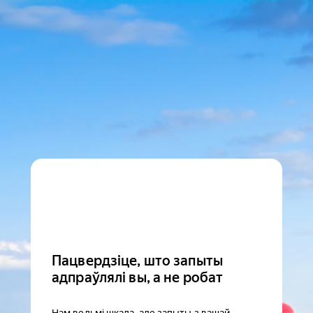
Пацвердзіце, што запыты
адпраўлялі вы, а не робат